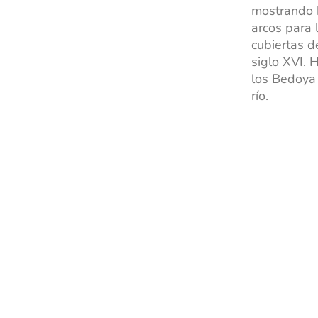
mostrando 
arcos para 
cubiertas d
siglo XVI. 
los Bedoya 
río.
BRIHUEGA: NOTICIAS, HISTORIA Y LAVANDA