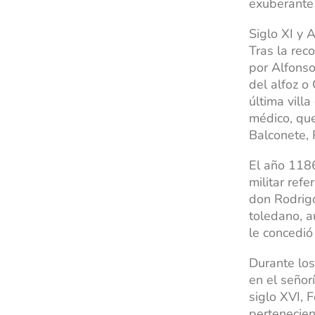
exuberante 
Siglo XI y 
Tras la reco
por Alfonso
del alfoz o
última vill
médico, que
Balconete,
El año 1186
militar ref
don Rodrigo
toledano, a
le concedió
Durante los
en el señor
siglo XVI, 
pertenecient