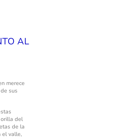
NTO AL
ien merece
 de sus
estas
orilla del
etas de la
el valle,