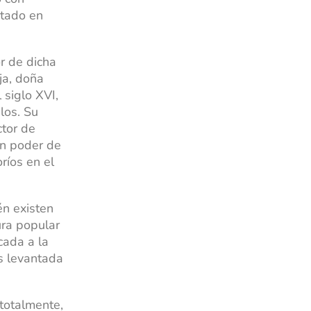
rtado en
r de dicha
ja, doña
 siglo XVI,
los. Su
tor de
En poder de
ríos en el
én existen
ura popular
cada a la
ás levantada
 totalmente,