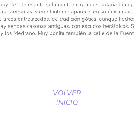
hoy de interesante solamente su gran espadaña triangu
las campanas, y en el interior aparece, en su única nave
e arcos entrelazados, de tradición gótica, aunque hecho
Hay sendas casonas antiguas, con escudos heráldicos. S
y los Medrano. Muy bonita también la calle de la Fuente
VOLVER
INICIO
TODA LA PRENSA PROVINCIAL
RUINAS EN EL RECUERDO: BARRIO DE SAN PEDRO DE