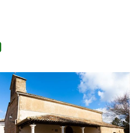
BRIHUEGA: NOTICIAS, HISTORIA Y LAVANDA
TODA LA PRENSA PROVINCIAL
HOSTELERÍA Y ESPACIO PÚBLICO: UN EQUILIBRIO I
SEBASTIÁN DURÓN EL MÚSICO BARROCO DE BRIHUEGA
PLATAFORMA BRIHUEGA