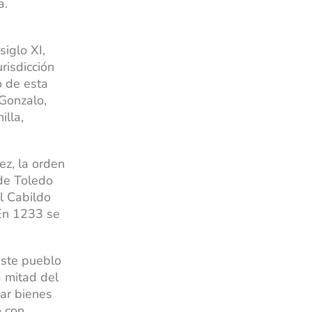
a.
siglo XI,
risdicción
o de esta
 Gonzalo,
illa,
ez, la orden
 de Toledo
l Cabildo
 En 1233 se
este pueblo
a mitad del
nar bienes
o con