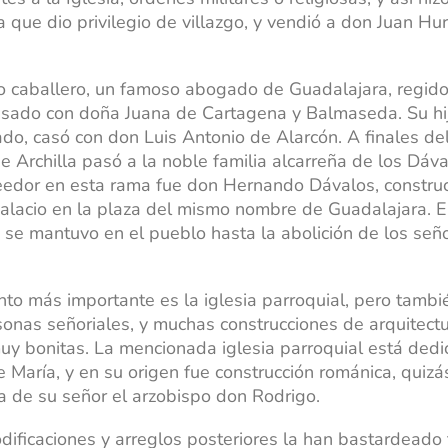
 la que dio privilegio de villazgo, y vendió a don Juan Hu
co caballero, un famoso abogado de Guadalajara, regido
asado con doña Juana de Cartagena y Balmaseda. Su hi
do, casó con don Luis Antonio de Alarcón. A finales del
de Archilla pasó a la noble familia alcarreña de los Dáva
eedor en esta rama fue don Hernando Dávalos, construc
alacio en la plaza del mismo nombre de Guadalajara. 
a se mantuvo en el pueblo hasta la abolición de los seño
o más importante es la iglesia parroquial, pero tambi
onas señoriales, y muchas construcciones de arquitect
uy bonitas. La mencionada iglesia parroquial está dedi
 María, y en su origen fue construcción románica, quiz
iva de su señor el arzobispo don Rodrigo.
dificaciones y arreglos posteriores la han bastardeado