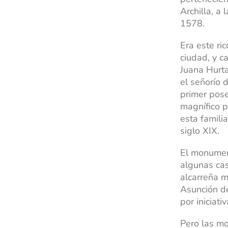
Archilla, a
1578.
Era este ri
ciudad, y c
Juana Hurta
el señorío 
primer pos
magnífico p
esta famili
siglo XIX.
El monument
algunas cas
alcarreña m
Asunción de
por iniciat
Pero las mo