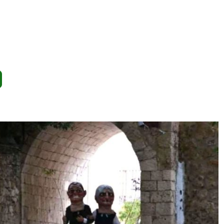
BRIHUEGA: NOTICIAS, HISTORIA Y LAVANDA
TODA LA PRENSA PROVINCIAL
HOSTELERÍA Y ESPACIO PÚBLICO: UN EQUILIBRIO I
SEBASTIÁN DURÓN EL MÚSICO BARROCO DE BRIHUEGA
PLATAFORMA BRIHUEGA