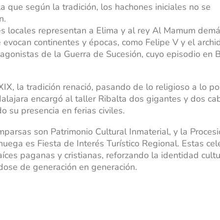
la que según la tradición, los hachones iniciales no se
n.
es locales representan a Elima y al rey Al Mamum demá
 evocan continentes y épocas, como Felipe V y el arch
tagonistas de la Guerra de Sucesión, cuyo episodio en 
XIX, la tradición renació, pasando de lo religioso a lo p
lajara encargó al taller Ribalta dos gigantes y dos ca
o su presencia en ferias civiles.
mparsas son Patrimonio Cultural Inmaterial, y la Procesi
huega es Fiesta de Interés Turístico Regional. Estas ce
íces paganas y cristianas, reforzando la identidad cultu
ndose de generación en generación.