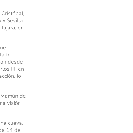
Cristóbal,
 y Sevilla
lajara, en
que
la fe
aron desde
los III, en
cción, lo
Al-Mamún de
na visión
una cueva,
ada 14 de