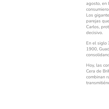
agosto, en 
consumiero
Los gigant
parejas que
Carlos, pro
decisivo.
En el siglo 
1900, Guada
consolidand
Hoy, las co
Cera de Bri
combinan ra
transmitié