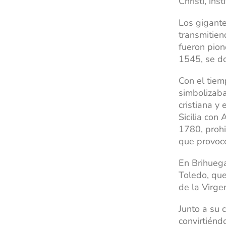
Christi, ins
Los gigante
transmitien
fueron pion
1545, se do
Con el tiem
simbolizaba
cristiana y
Sicilia con 
1780, prohi
que provocó
En Brihuega
Toledo, que
de la Virge
Junto a su 
convirtiénd