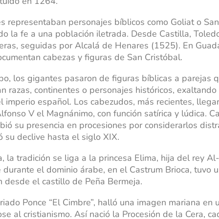
tituido en 1264.
s representaban personajes bíblicos como Goliat o San 
do la fe a una población iletrada. Desde Castilla, Toledo
eras, seguidas por Alcalá de Henares (1525). En Guada
cumentan cabezas y figuras de San Cristóbal.
po, los gigantes pasaron de figuras bíblicas a parejas 
n razas, continentes o personajes históricos, exaltando 
 el imperio español. Los cabezudos, más recientes, lleg
Alfonso V el Magnánimo, con función satírica y lúdica. Car
bió su presencia en procesiones por considerarlos distra
 su declive hasta el siglo XIX.
, la tradición se liga a la princesa Elima, hija del rey 
 durante el dominio árabe, en el Castrum Brioca, tuvo u
n desde el castillo de Peña Bermeja.
criado Ponce “El Cimbre”, halló una imagen mariana en 
ose al cristianismo. Así nació la Procesión de la Cera, c