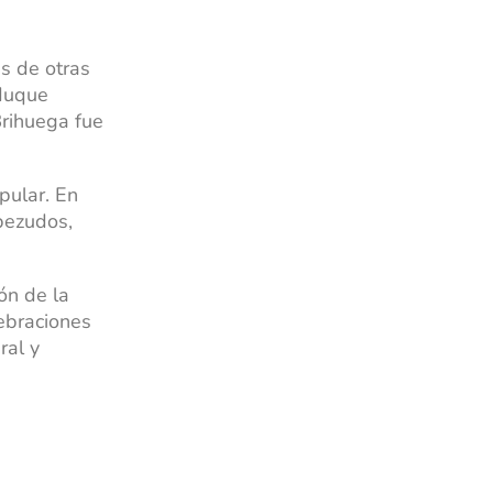
s de otras
iduque
Brihuega fue
opular. En
bezudos,
ón de la
lebraciones
ral y