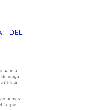
A: DEL
 española
n Brihuega
lima y la
con primera
el Corpus